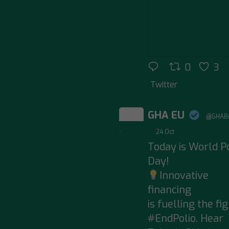
0
3
Twitter
GHA EU
@GHABr
;
·
24 Oct
Today is World Po
Day!
Innovative
financing
is fuelling the fi
#EndPolio. Hear