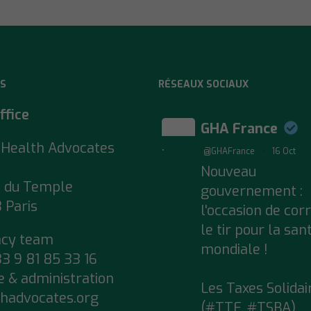
S
RÉSEAUX SOCIAUX
ffice
GHA France
 Health Advocates
;
@GHAFrance
·
16 Oct
Nouveau
e du Temple
gouvernement :
 Paris
l'occasion de cor
le tir pour la san
acy team
mondiale !
33 9 81 85 33 16
e & administration
Les Taxes Solidai
hadvocates.org
(#TTF, #TSBA)