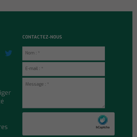
CONTACTEZ-NOUS
riger
té
res