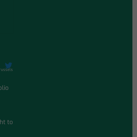
ussels
lio
ght to