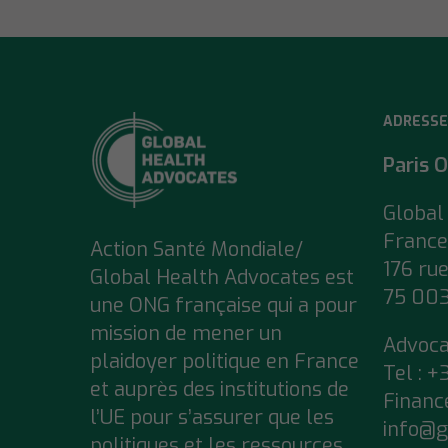
ADRESSE
Paris O
Global
France
Action Santé Mondiale/
176 ru
Global Health Advocates est
75 003
une ONG française qui a pour
mission de mener un
Advoc
plaidoyer politique en France
Tel : +
et auprès des institutions de
Financ
l’UE pour s’assurer que
les
info@g
politiques et les ressources