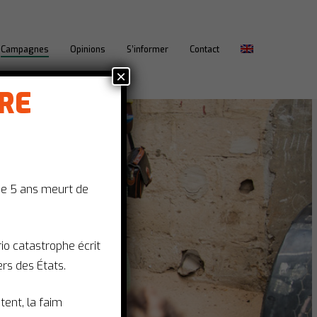
Campagnes
Opinions
S’informer
Contact
×
IRE
.
de 5 ans meurt de
ario catastrophe écrit
rs des États.
êtent, la faim