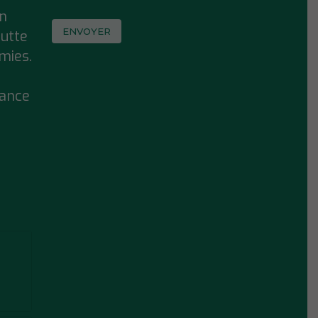
on
lutte
mies.
ance