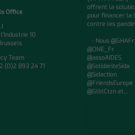
offrent la soluti
ls Office
pour financer la 
contre les pandé
J
l’Industrie 10
Nous @GHAFr
Brussels
@ONE_Fr
acy Team
@assoAIDES
2 (0)2 893 24 71
@SolidariteSida
@Sidaction
@FriendsEurope
@GlblCtzn et…