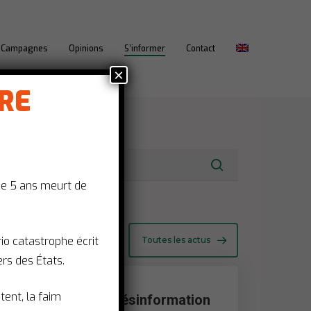
Campagnes
Opinions
S’informer
Contact
×
IRE
.
de 5 ans meurt de
CTUALITÉS
ario catastrophe écrit
Toutes les actus
rs des États.
êtent, la faim
La désinformation