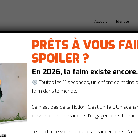
Accueil
Identité
PRÊTS À VOUS FA
SPOILER ?
En 2026, la faim existe encore
on Santé Mondiale.
omprendre nos engagements, rendez-
Toutes les 11 secondes, un enfant de moins 
faim dans le monde.
A
Ce n’est pas de la fiction. C’est un fait. Un scén
d’avance par le manque d’engagements financie
isques de l'IA en santé
Le spoiler, le voilà : là où les financements s’arr
nos algos : nos propositions