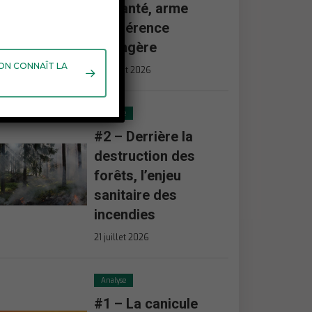
en santé, arme
d’ingérence
étrangère
 ON CONNAÎT LA
23 juillet 2026
Analyse
#2 – Derrière la
destruction des
forêts, l’enjeu
sanitaire des
incendies
21 juillet 2026
Analyse
#1 – La canicule