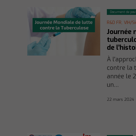
Document de posi
R&D FR,
VIH/S
Journée m
tuberculo
de l’histo
À l'approc
contre la 
année le 2
un…
22 mars 2024