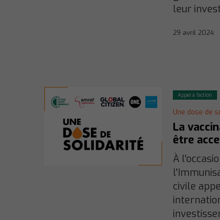
leur inve
29 avril 2024
Appel à l'action
Une dose de so
La vaccin
être acce
À l'occasi
l'Immunisa
civile app
internatio
investiss