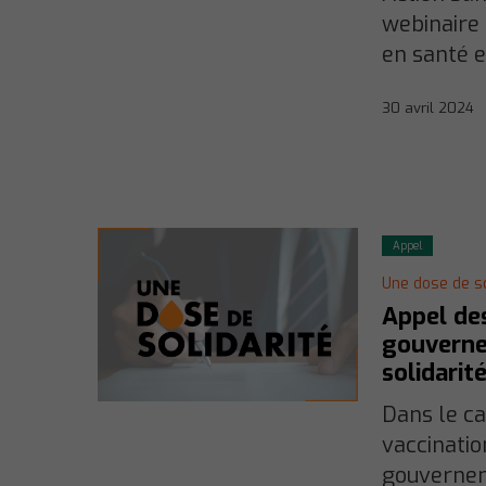
webinaire 
en santé e
30 avril 2024
Appel
Une dose de so
Appel de
gouverne
solidarit
Dans le ca
vaccinatio
gouvernem