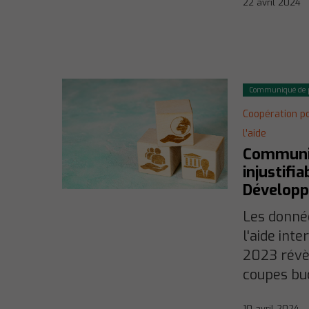
22 avril 2024
Communiqué de p
Coopération p
l'aide
Communiq
injustifi
Développ
Les donné
l'aide int
2023 révè
coupes bu
10 avril 2024