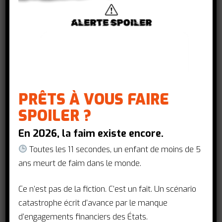
Si la situation sanitaire continue
de se dégrader au cours des
prochains mois, l’enjeu pour la
France sera de veiller à ce que
l’action interne de l’UE en matière
de santé ne remette pas en cause
l’action et la solidarité
PRÊTS À VOUS FAIRE
internationales
SPOILER ?
Par Pauline Véron, chargée de mission
En 2026, la faim existe encore.
junior au Programme des affaires
extérieures européennes et
Toutes les 11 secondes, un enfant de moins de 5
Programme des migrations du Centre
ans meurt de faim dans le monde.
européen de gestion des politiques de
développement
Ce n’est pas de la fiction. C’est un fait. Un scénario
catastrophe écrit d’avance par le manque
actionsantemondiale
d’engagements financiers des États.
3 janvier 2022