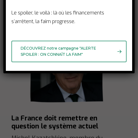
Le spoiler, le voilà : là où les financements
s’arrêtent, la faim progresse.
DÉCOUVREZ notre campagne "ALERTE
SPOILER : ON CONNAÎT LA FAIM"
La France doit remettre en
question le système actuel