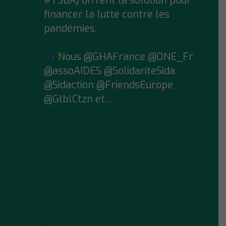
#TSBA) offrent la solution pour
financer la lutte contre les
pandémies.
Nous @GHAFrance @ONE_Fr
@assoAIDES @SolidariteSida
@Sidaction @FriendsEurope
@GlblCtzn et…