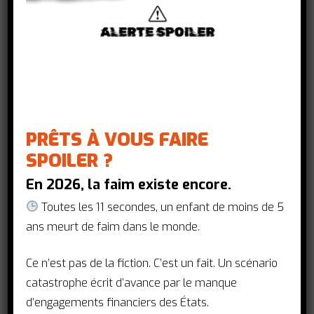
souveraineté sanitaire est le fondement
indispensable de tout développement,
cette déclaration collective appelle les
dirigeants africains et français à placer
l’équité, les priorités locales et le
leadership des pays au cœur de la
coopération
.
PRÊTS À VOUS FAIRE
SPOILER ?
Face au recul de l’aide internationale et à
la hausse des inégalités, nous,
En 2026, la faim existe encore.
organisations de la société civile,
Toutes les 11 secondes, un enfant de moins de 5
réclamons une place légitime autour de
ans meurt de faim dans le monde.
la table pour garantir un modèle de
financement transparent, prévisible et
Ce n’est pas de la fiction. C’est un fait. Un scénario
catalytique
.
Aucune politique de santé
catastrophe écrit d’avance par le manque
publique durable et résiliente ne pourra
d’engagements financiers des États.