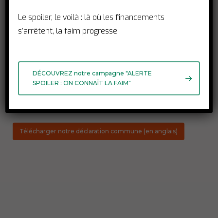
se construire sans l’expertise et
l’implication des communautés
.
Le spoiler, le voilà : là où les financements
s’arrêtent, la faim progresse.
Nous réaffirmons avec force que
l’inclusion, la justice et l’approche
centrée sur l’humain sont les
DÉCOUVREZ notre campagne "ALERTE
SPOILER : ON CONNAÎT LA FAIM"
fondements de tout système de santé
résilient
.
Télécharger notre déclaration commune (en anglais)