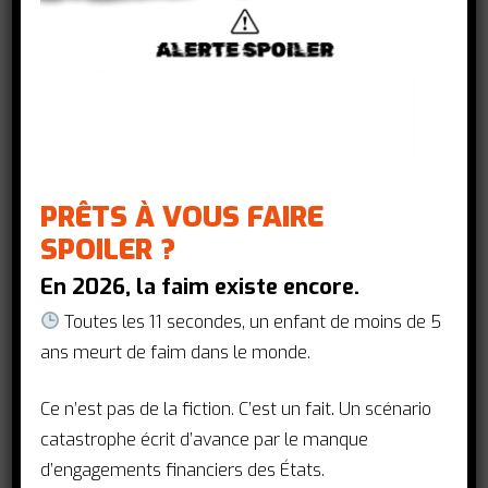
PRÊTS À VOUS FAIRE
SPOILER ?
En 2026, la faim existe encore.
L’année 2025 a marqué un tournant
Toutes les 11 secondes, un enfant de moins de 5
pour la santé mondiale. Les coupes
ans meurt de faim dans le monde.
budgétaires brutales opérées par les
grands bailleurs de fonds traditionnels,
Ce n’est pas de la fiction. C’est un fait. Un scénario
conjuguées aux défis croissants pesant
catastrophe écrit d’avance par le manque
sur la coopération internationale, ont
d’engagements financiers des États.
mis en danger des millions de vies et