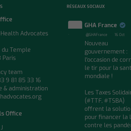
S
RÉSEAUX SOCIAUX
ffice
GHA France
 Health Advocates
;
@GHAFrance
·
16 Oct
Nouveau
e du Temple
gouvernement :
 Paris
l'occasion de cor
le tir pour la san
acy team
mondiale !
33 9 81 85 33 16
e & administration
Les Taxes Solidai
hadvocates.org
(#TTF, #TSBA)
offrent la soluti
ls Office
pour financer la 
contre les pandé
J