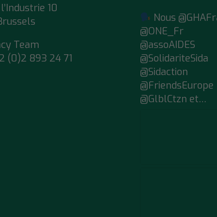
l’Industrie 10
Nous @GHAFr
Brussels
@ONE_Fr
acy Team
@assoAIDES
2 (0)2 893 24 71
@SolidariteSida
@Sidaction
@FriendsEurope
@GlblCtzn et…