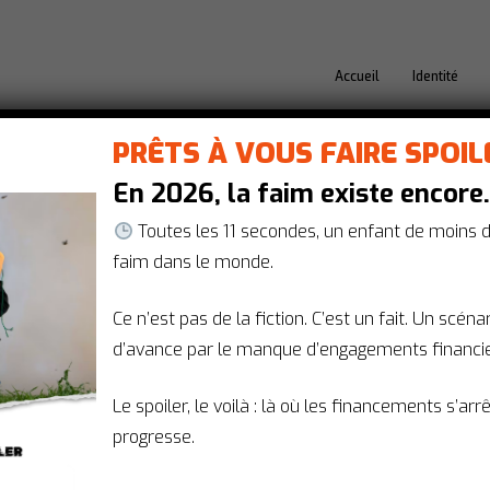
Accueil
Identité
PRÊTS À VOUS FAIRE SPOIL
En 2026, la faim existe encore
onde fragmenté, les gran
Toutes les 11 secondes, un enfant de moins 
faim dans le monde.
dre pour protéger la proch
Ce n’est pas de la fiction. C’est un fait. Un scén
d’avance par le manque d’engagements financie
10 décembre 2025
Le spoiler, le voilà : là où les financements s’arr
ondateur et directeur général, Forum
de Paris su
progresse.