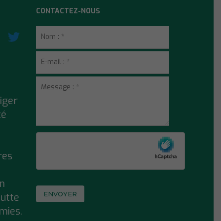
CONTACTEZ-NOUS
riger
té
res
on
lutte
mies.