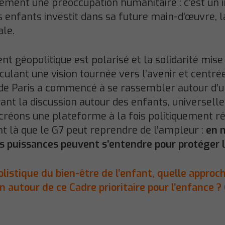
lement une préoccupation humanitaire : c’est un 
s enfants investit dans sa future main-d’œuvre, la 
ale.
t géopolitique est polarisé et la solidarité mise
culant une vision tournée vers l’avenir et centré
x de Paris a commencé à se rassembler autour d’un
rant la discussion autour des enfants, univers
 créons une plateforme à la fois politiquement 
t là que le G7 peut reprendre de l’ampleur :
en 
 puissances peuvent s’entendre pour protéger l
olistique
du bien-être de l’enfant, quelle approc
en autour de ce Cadre
prioritaire pour l’enfance
?