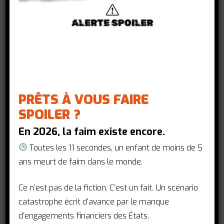
l’événement de lancement du plan
d’investissement de Gavi (2026-2030) et d’un
nouvel instrument visant à soutenir la
production régionale de vaccins.
– – – –
PRÊTS À VOUS FAIRE
En juin 2024, la France accueillera
SPOILER ?
l’événement de lancement officiel du
En 2026, la faim existe encore.
plan d’investissement de Gavi, l’Alliance
Toutes les 11 secondes, un enfant de moins de 5
du Vaccin pour la période 2026-2030
ans meurt de faim dans le monde.
ainsi que d’un nouvel instrument visant à
soutenir la production régionale de
Ce n’est pas de la fiction. C’est un fait. Un scénario
vaccins ! Annoncée jeudi 7 décembre,
catastrophe écrit d’avance par le manque
l’organisation de cet événement par la
d’engagements financiers des États.
France est un signal fort en faveur de la