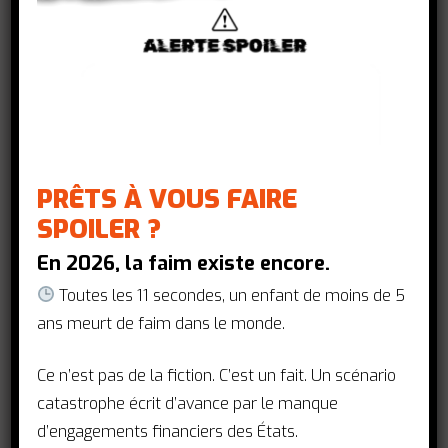
de la Barbade, de la France et du Kenya,
la Global Solidarity Levies Task Force
explore de nouvelles pistes de
prélèvements pour permettre à tous les
pays d’atteindre les Objectifs de
développement durable et de respecter
les engagements de l’Accord de Paris.
PRÊTS À VOUS FAIRE
Avant de rejoindre cette Task Force,
SPOILER ?
Friederike Roder était engagée au sein
En 2026, la faim existe encore.
de l’ONG Global Citizen. Elle avait
également travaillé avec des
Toutes les 11 secondes, un enfant de moins de 5
organisations comme ONE, l’OCDE,
ans meurt de faim dans le monde.
l’Union africaine, le gouvernement
allemand et l’Arab Reform Initiative.
Ce n’est pas de la fiction. C’est un fait. Un scénario
catastrophe écrit d’avance par le manque
d’engagements financiers des États.