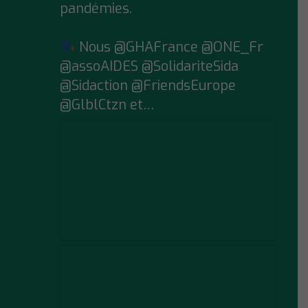
pandémies.
Nous @GHAFrance @ONE_Fr
@assoAIDES @SolidariteSida
@Sidaction @FriendsEurope
@GlblCtzn et…