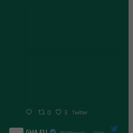
0
3
Twitter
GHA EU
@GHABrussels
·
24 Oct