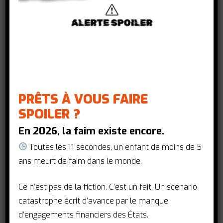
pénurie de services de santé, le manque
de suivi des dossiers médicaux ou
l’indisponibilité des médicaments.
L'innovation : Distributeurs
automatiques de médicaments dans
PRÊTS À VOUS FAIRE
les lieux publics
SPOILER ?
Pour répondre à ces défis, l’ONG Right to
En 2026, la faim existe encore.
Care, soutenue par le Fonds mondial, a
Toutes les 11 secondes, un enfant de moins de 5
mis en place le projet Right ePharmacy
ans meurt de faim dans le monde.
qui déploie des
distributeurs
automatiques de médicaments
en
Ce n’est pas de la fiction. C’est un fait. Un scénario
Afrique du Sud.
catastrophe écrit d’avance par le manque
d’engagements financiers des États.
Installés sur 4 sites, dans des zones à la