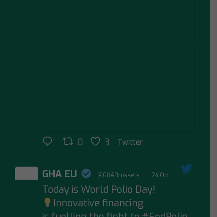
0
3
Twitter
GHA EU
@GHABrussels
·
24 Oct
Today is World Polio Day!
;
Innovative financing
is fuelling the fight to #EndPolio.