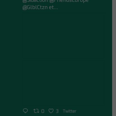
@Sidaction @FriendsEurope
@GlblCtzn et…
0
3
Twitter