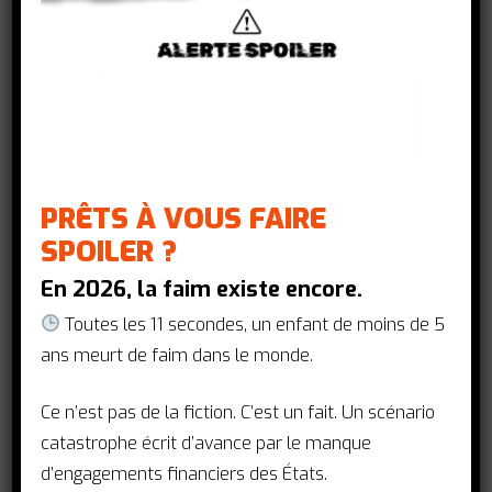
Les responsables d’Action contre la
Faim, Action Santé Mondiale, AIDES,
PRÊTS À VOUS FAIRE
Equipop, Médecins du Monde, ONE
SPOILER ?
France, Oxfam France, Planning
Familial, Sidaction, Solidarité Sida et
En 2026, la faim existe encore.
Solthis adressent une lettre ouverte au
Toutes les 11 secondes, un enfant de moins de 5
Président Emmanuel Macron en cette
ans meurt de faim dans le monde.
journée du 7 avril 2023 et appellent la
France à réaffirmer son ambition, son
Ce n’est pas de la fiction. C’est un fait. Un scénario
leadership et sa crédibilité en faveur de
catastrophe écrit d’avance par le manque
la santé mondiale pour toutes et tous.
d’engagements financiers des États.