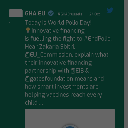
GHA EU
@GHABrussels
·
24 Oct
Today is World Polio Day!
;
Innovative financing
is fuelling the fight to #EndPolio.
Hear Zakaria Sbitri,
@EU_Commission, explain what
their innovative financing
partnership with @EIB &
@gatesfoundation means and
how smart investments are
helping vaccines reach every
child,…