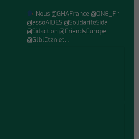
Nous @GHAFrance @ONE_Fr
@assoAIDES @SolidariteSida
@Sidaction @FriendsEurope
@GlblCtzn et…