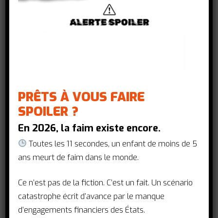
atteindre l’objectif de consacrer 0,7 % de
la richesse française à l’aide publique au
développement. Les engagements des
principaux candidats à l’élection
présidentielle française de 2017
candidats sont pris au mot : que
signifierait budgétairement et
PRÊTS À VOUS FAIRE
politiquement de consacrer 0,7 % du
SPOILER ?
revenu national brut (RNB) à l’aide
En 2026, la faim existe encore.
publique au développement ?
Toutes les 11 secondes, un enfant de moins de 5
ans meurt de faim dans le monde.
MESSAGES CLÉS
Ce n’est pas de la fiction. C’est un fait. Un scénario
0,7 % D’APD, UN MARQUEUR DES
catastrophe écrit d’avance par le manque
POLITIQUES DE DÉVELOPPEMENT
d’engagements financiers des États.
Les politiques de coopération et de