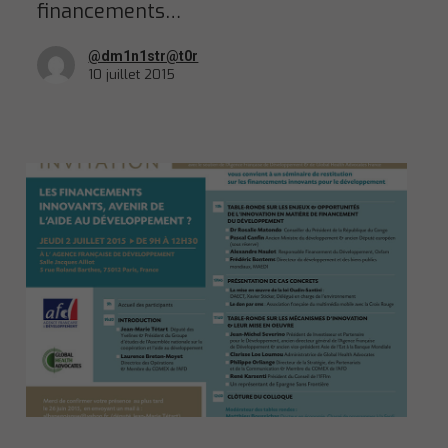
financements…
@dm1n1str@t0r
10 juillet 2015