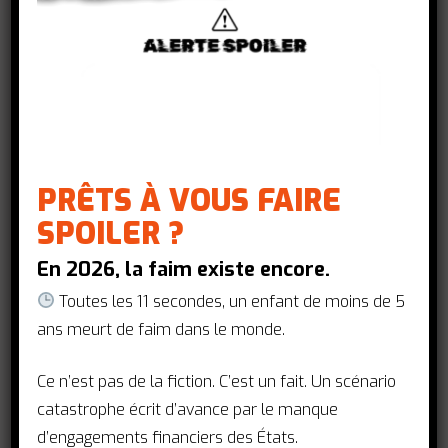
providing general analyses that…
@dm1n1str@t0r
27 août 2015
PRÊTS À VOUS FAIRE
Communiqué de presse
SPOILER ?
Coopération pour le développement FR
En 2026, la faim existe encore.
A la faveur de l’été, le
Gouvernement coupe dans la
Toutes les 11 secondes, un enfant de moins de 5
santé mondiale
ans meurt de faim dans le monde.
Paris, le 29 juillet 2015 - Le Collectif
Ce n’est pas de la fiction. C’est un fait. Un scénario
Santé 2015 avait interpellé François
catastrophe écrit d’avance par le manque
Hollande sur la politique de la France
d’engagements financiers des États.