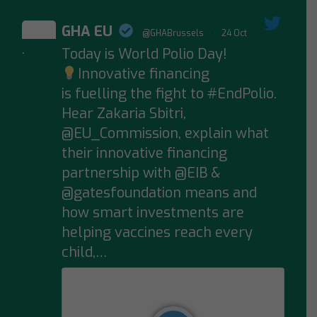
GHA EU
@GHABrussels
·
24 Oct
Today is World Polio Day!
;
Innovative financing
is fuelling the fight to #EndPolio.
Hear Zakaria Sbitri,
@EU_Commission, explain what
their innovative financing
partnership with @EIB &
@gatesfoundation means and
how smart investments are
helping vaccines reach every
child,…